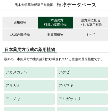
植物データベース
熊本大学薬学部薬用植物園
日本薬局方
漢方薬に配合
薬用植物
収載の薬用植物
される薬用植物
絶滅危惧植物
非薬用植物
すべて
日本薬局方収載の薬用植物
最新の日本薬局方の生薬総則に収載されている生薬の基原植物です。
アカメガシワ
アケビ
アサガオ
アベマキ
アマチャ
アミガサユリ