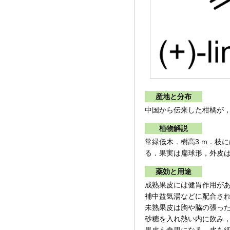
産地と分布
中国から伝来した柑橘が
植物解説
常緑低木．樹高3 m．枝
る．果実は扁球形，外皮
薬効と用途
成熟果皮には健胃作用が
補中益気湯などに配合さ
未熟果皮は胸や脇の張っ
砂糖を入れ熱い内に飲み