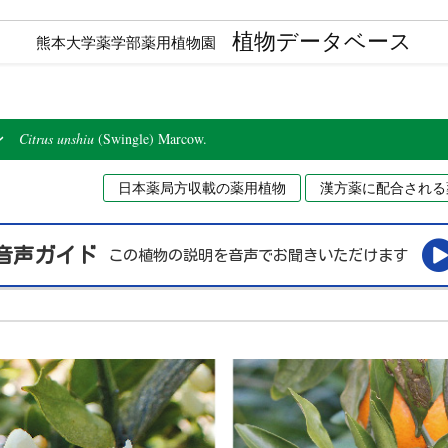
植物データベース
熊本大学薬学部薬用植物園
ン
Citrus unshiu
(Swingle) Marcow.
日本薬局方収載の薬用植物
漢方薬に配合される
音声ガイド
この植物の説明を音声でお聞きいただけます