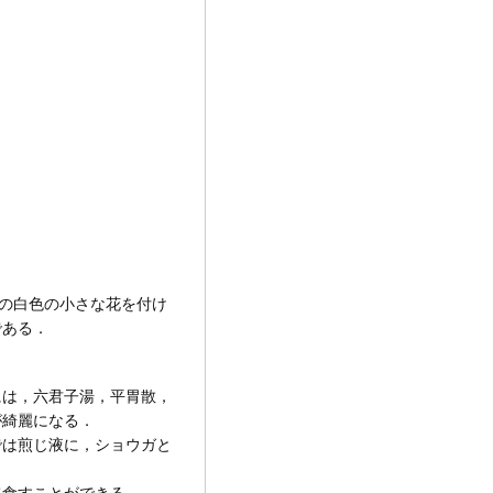
数の白色の小さな花を付け
である．
には，六君子湯，平胃散，
が綺麗になる．
では煎じ液に，ショウガと