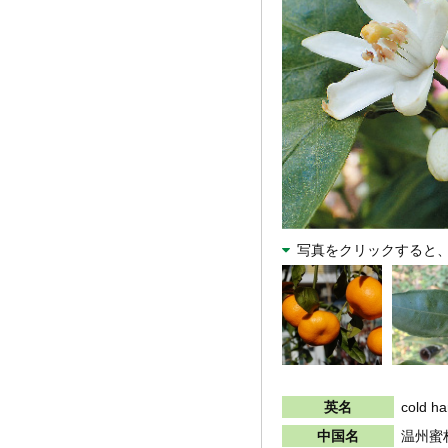
写真を
クリック
すると
英名
cold h
中国名
温州蜜