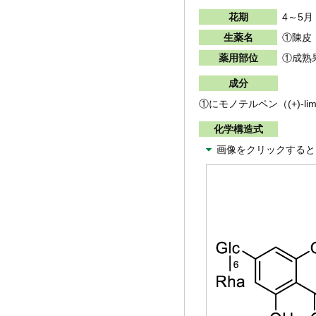
花期
4～5月
生薬名
①陳皮
薬用部位
①成熟
成分
①にモノテルペン（(+)-limonen
化学構造式
画像を
クリック
すると