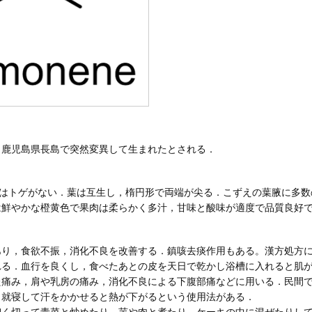
，鹿児島県長島で突然変異して生まれたとされる．
にはトゲがない．葉は互生し，楕円形で両端が尖る．こずえの葉腋に多
は鮮やかな橙黄色で果肉は柔らかく多汁，甘味と酸味が適度で品質良好
あり，食欲不振，消化不良を改善する．鎮咳去痰作用もある。漢方処方
れる．血行を良くし，食べたあとの皮を天日で乾かし浴槽に入れると肌
た痛み，肩や乳房の痛み，消化不良による下腹部痛などに用いる．民間
，就寝して汗をかかせると熱が下がるという使用法がある．