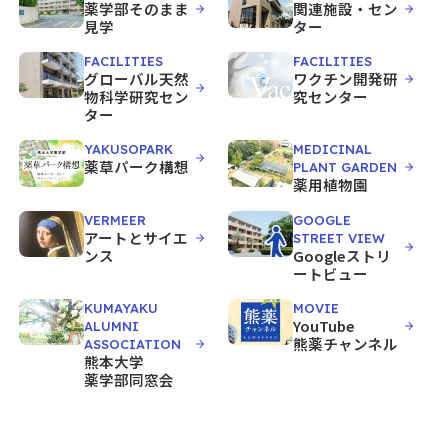
薬学部そのまま
関連施設・セン
見学
ター
FACILITIES
FACILITIES
グローバル天然
ワクチン開発研
物科学研究セン
究センター
ター
YAKUSOPARK
MEDICINAL
薬草パーク構想
PLANT GARDEN
薬用植物園
VERMEER
GOOGLE
アートとサイエ
STREET VIEW
ンス
Googleストリ
ートビュー
KUMAYAKU
MOVIE
YouTube
ALUMNI
熊薬チャンネル
ASSOCIATION
熊本大学
薬学部同窓会