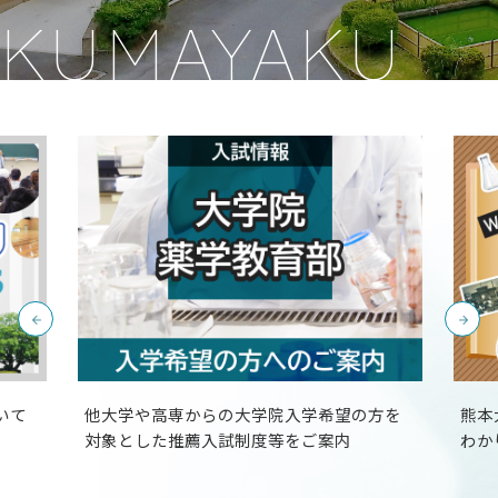
KUMAYAKU
お問い合わせ
JP
EN
他大学や高専からの大学院入学希望の方を
熊本大学薬
対象とした推薦入試制度等をご案内
わかりやす