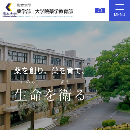
MENU
トップ
薬学部紹介
研究
教育
薬を創り、薬を育て、
大学院
就職・進路
いのち
まも
生命
を
衛
る
入試
キャンパス
受験生の方
卒業生の方
在学生の方
アクセス