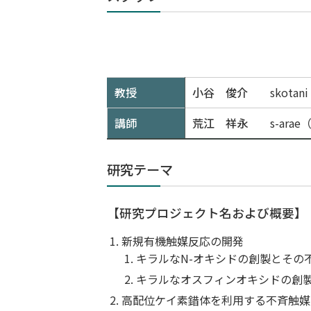
教授
小谷 俊介
skota
講師
荒江 祥永
s-ara
研究テーマ
【研究プロジェクト名および概要】
新規有機触媒反応の開発
キラルなN-オキシドの創製とその
キラルなオスフィンオキシドの創
高配位ケイ素錯体を利用する不斉触媒