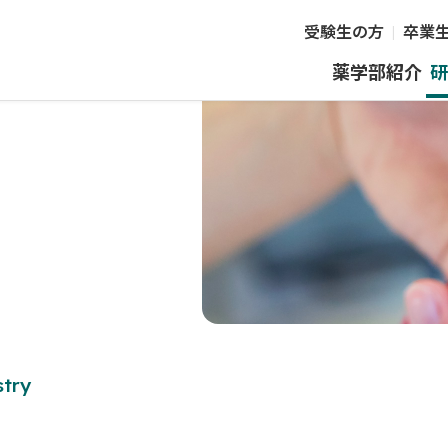
受験生の方
卒業
薬学部紹介
研
try