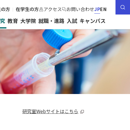
生の方
在学生の方
アクセス
お問い合わせ
JP
EN
究
教育
大学院
就職・進路
入試
キャンパス
トップ
薬学部紹介
研究
教育
研究室Webサイトはこちら
大学院