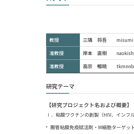
教授
三隅 将吾
misum
准教授
岸本 直樹
naoki
准教授
高宗 暢暁
tkmnn
研究テーマ
【研究プロジェクト名および概要】
Ⅰ．粘膜ワクチンの創製（HIV、インフ
腸管粘膜免疫賦活剤・M細胞ターゲッ