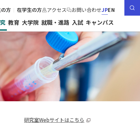
生の方
在学生の方
アクセス
お問い合わせ
JP
EN
究
教育
大学院
就職・進路
入試
キャンパス
トップ
薬学部紹介
研究
教育
研究室Webサイトはこちら
大学院