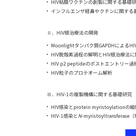
HIV
粘膜ワクチンの創製に関する基礎
インフルエンザ経鼻やクチンに関する
Ⅱ．HIV根治療法の開発
Moonlightタンパク質GAPDHに
HIV
脱殻素過程の解明とHIV根治療法
HIV
p2 peptideのポストエント
HIV
粒子のプロテオーム解析
Ⅲ．HIV-1の複製機構に関する基礎研究
HIV
感染とprotein myristoylati
HIV
-1感染と
N
-myristoyltransf