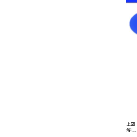
上図
解し