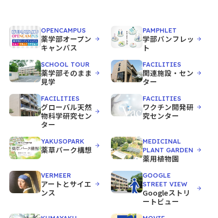
OPENCAMPUS
PAMPHLET
薬学部オープン
学部パンフレッ
キャンパス
ト
SCHOOL TOUR
FACILITIES
薬学部そのまま
関連施設・セン
見学
ター
FACILITIES
FACILITIES
グローバル天然
ワクチン開発研
物科学研究セン
究センター
ター
YAKUSOPARK
MEDICINAL
薬草パーク構想
PLANT GARDEN
薬用植物園
VERMEER
GOOGLE
アートとサイエ
STREET VIEW
ンス
Googleストリ
ートビュー