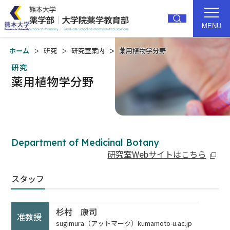
MENU
ホーム
研究
研究室案内
薬用植物学分野
研究
トップ
薬学部紹介
薬用植物学分野
研究
教育
大学院
就職・進路
Department of Medicinal Botany
入試
キャンパス
研究室Webサイトはこちら
受験生の方
卒業生の方
スタッフ
在学生の方
アクセス
杉村 康司
准教授
sugimura（アットマーク）kumamoto-u.ac.jp