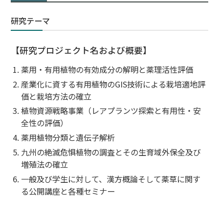
お問い合わせ
研究テーマ
JP
EN
【研究プロジェクト名および概要】
薬用・有用植物の有効成分の解明と薬理活性評価
産業化に資する有用植物のGIS技術による栽培適地評
価と栽培方法の確立
植物資源戦略事業（レアプランツ探索と有用性・安
全性の評価）
薬用植物分類と遺伝子解析
九州の絶滅危惧植物の調査とその生育域外保全及び
増殖法の確立
一般及び学生に対して、漢方概論そして薬草に関す
る公開講座と各種セミナー