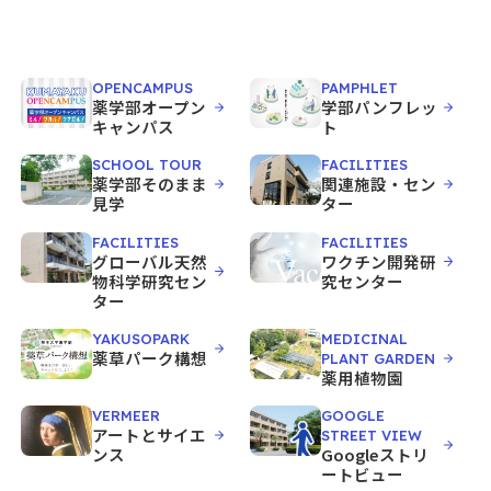
OPENCAMPUS
PAMPHLET
薬学部オープン
学部パンフレッ
キャンパス
ト
SCHOOL TOUR
FACILITIES
薬学部そのまま
関連施設・セン
見学
ター
FACILITIES
FACILITIES
グローバル天然
ワクチン開発研
物科学研究セン
究センター
ター
YAKUSOPARK
MEDICINAL
薬草パーク構想
PLANT GARDEN
薬用植物園
VERMEER
GOOGLE
アートとサイエ
STREET VIEW
ンス
Googleストリ
ートビュー