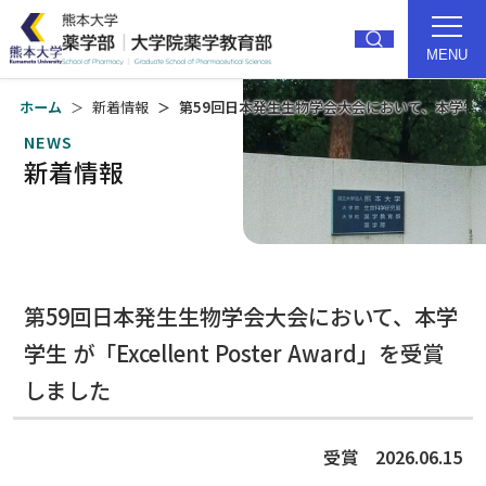
MENU
ホーム
新着情報
第59回日本発生生物学会大会において、本学学生 が「E
NEWS
トップ
薬学部紹介
新着情報
研究
教育
大学院
就職・進路
第59回日本発生生物学会大会において、本学
入試
キャンパス
学生 が「Excellent Poster Award」を受賞
受験生の方
卒業生の方
しました
在学生の方
アクセス
受賞 2026.06.15