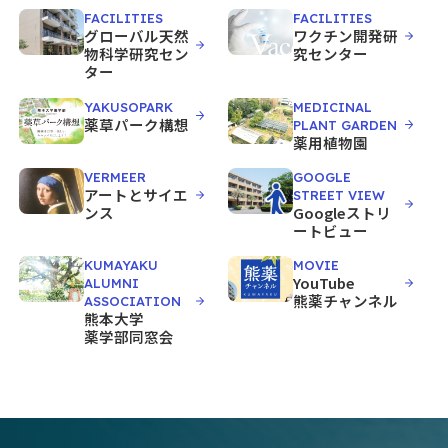
FACILITIES
FACILITIES
グローバル天然
ワクチン開発研
物科学研究セン
究センター
ター
YAKUSOPARK
MEDICINAL
薬草パーク構想
PLANT GARDEN
薬用植物園
VERMEER
GOOGLE
アートとサイエ
STREET VIEW
ンス
Googleストリ
ートビュー
KUMAYAKU
MOVIE
YouTube
ALUMNI
熊薬チャンネル
ASSOCIATION
熊本大学
薬学部同窓会