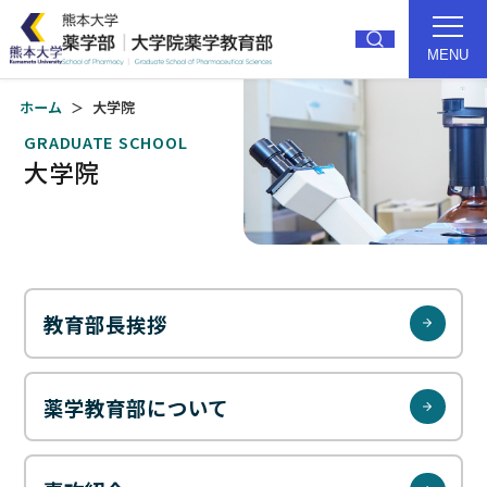
MENU
ホーム
大学院
トップ
薬学部紹介
GRADUATE SCHOOL
大学院
研究
教育
大学院
就職・進路
入試
キャンパス
教育部長挨拶
受験生の方
卒業生の方
薬学教育部について
在学生の方
アクセス