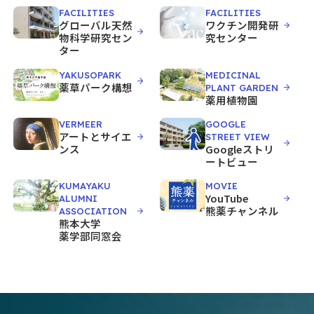
FACILITIES
FACILITIES
グローバル天然
ワクチン開発研
物科学研究セン
究センター
ター
YAKUSOPARK
MEDICINAL
薬草パーク構想
PLANT GARDEN
薬用植物園
VERMEER
GOOGLE
アートとサイエ
STREET VIEW
ンス
Googleストリ
ートビュー
KUMAYAKU
MOVIE
YouTube
ALUMNI
熊薬チャンネル
ASSOCIATION
熊本大学
薬学部同窓会