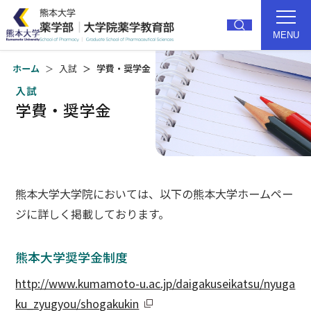
MENU
ホーム
入試
学費・奨学金
トップ
薬学部紹介
入試
学費・奨学金
研究
教育
大学院
就職・進路
熊本大学大学院においては、以下の熊本大学ホームペー
入試
キャンパス
ジに詳しく掲載しております。
受験生の方
卒業生の方
熊本大学奨学金制度
在学生の方
アクセス
http://www.kumamoto-u.ac.jp/daigakuseikatsu/nyuga
ku_zyugyou/shogakukin