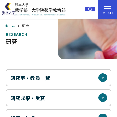
MENU
ホーム
研究
トップ
薬学部紹介
RESEARCH
研究
研究
教育
大学院
就職・進路
入試
キャンパス
研究室・教員一覧
受験生の方
卒業生の方
研究成果・受賞
在学生の方
アクセス