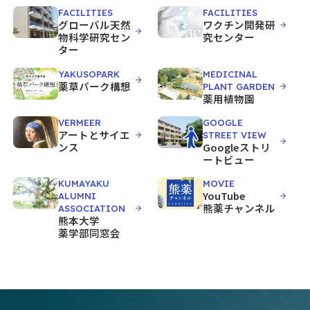
FACILITIES
FACILITIES
グローバル天然
ワクチン開発研
物科学研究セン
究センター
ター
YAKUSOPARK
MEDICINAL
薬草パーク構想
PLANT GARDEN
薬用植物園
VERMEER
GOOGLE
アートとサイエ
STREET VIEW
ンス
Googleストリ
ートビュー
KUMAYAKU
MOVIE
YouTube
ALUMNI
熊薬チャンネル
ASSOCIATION
熊本大学
薬学部同窓会