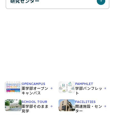
お問い合わせ
研究センター
JP
EN
OPENCAMPUS
PAMPHLET
薬学部オープン
学部パンフレッ
キャンパス
ト
SCHOOL TOUR
FACILITIES
薬学部そのまま
関連施設・セン
見学
ター