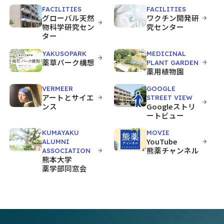
FACILITIES
FACILITIES
グローバル天然
ワクチン開発研
物科学研究セン
究センター
ター
YAKUSOPARK
MEDICINAL
薬草パーク構想
PLANT GARDEN
薬用植物園
VERMEER
GOOGLE
アートとサイエ
STREET VIEW
ンス
Googleストリ
ートビュー
KUMAYAKU
MOVIE
YouTube
ALUMNI
熊薬チャンネル
ASSOCIATION
熊本大学
薬学部同窓会