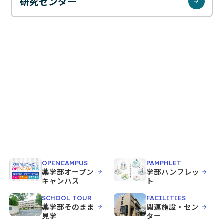
お問い合わせ
研究センター
JP
EN
OPENCAMPUS
PAMPHLET
薬学部オープン
学部パンフレッ
キャンパス
ト
SCHOOL TOUR
FACILITIES
薬学部そのまま
関連施設・セン
見学
ター