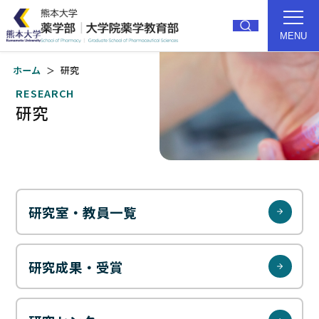
MENU
ホーム
研究
トップ
薬学部紹介
RESEARCH
研究
研究
教育
大学院
就職・進路
入試
キャンパス
研究室・教員一覧
受験生の方
卒業生の方
研究成果・受賞
在学生の方
アクセス