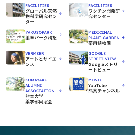
FACILITIES
FACILITIES
グローバル天然
ワクチン開発研
物科学研究セン
究センター
ター
YAKUSOPARK
MEDICINAL
薬草パーク構想
PLANT GARDEN
薬用植物園
VERMEER
GOOGLE
アートとサイエ
STREET VIEW
ンス
Googleストリ
ートビュー
KUMAYAKU
MOVIE
YouTube
ALUMNI
熊薬チャンネル
ASSOCIATION
熊本大学
薬学部同窓会