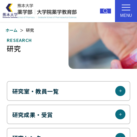
MENU
ホーム
研究
トップ
薬学部紹介
RESEARCH
研究
研究
教育
大学院
就職・進路
入試
キャンパス
研究室・教員一覧
受験生の方
卒業生の方
研究成果・受賞
在学生の方
アクセス