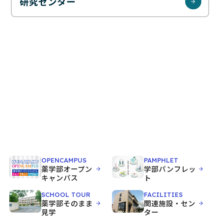
お問い合わせ
研究センター
JP
EN
OPENCAMPUS
PAMPHLET
薬学部オープン
学部パンフレッ
キャンパス
ト
SCHOOL TOUR
FACILITIES
薬学部そのまま
関連施設・セン
見学
ター